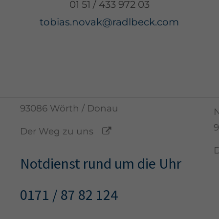
01 51 / 433 972 03
VW- und AUDI-Service Partner sowie
tobias.novak@radlbeck.com
Vertriebspartner für KGM
info@radlbeck.com
0 94 82 / 443
i
0
Birkenstr. 2
93086 Wörth / Donau
N
9
Der Weg zu uns
Notdienst rund um die Uhr
0171 / 87 82 124