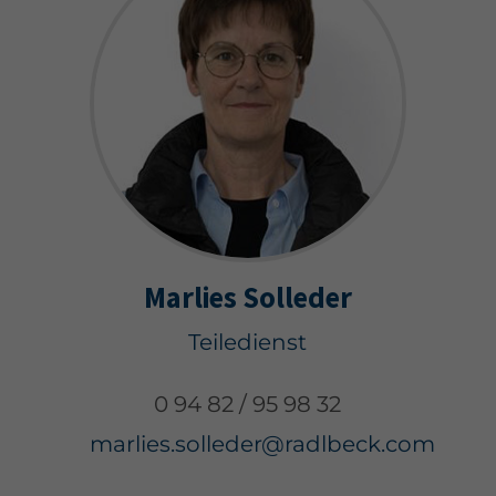
Marlies Solleder
Teiledienst
0 94 82 / 95 98 32
marlies.solleder@radlbeck.com