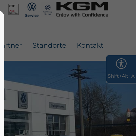
artner
Standorte
Kontakt
Shift+Alt+A