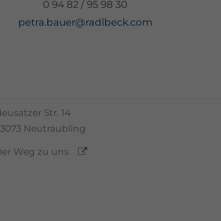
GmbH
0 94 82 / 95 98 30
petra.bauer@radlbeck.com
VW-Vertragshändler PKW und
Nutzfahrzeuge sowie AUDI Partner
nfo@autohaus-neutraubling.de
 94 01 / 93 32-0
eusatzer Str. 14
3073 Neutraubling
Der Weg zu uns