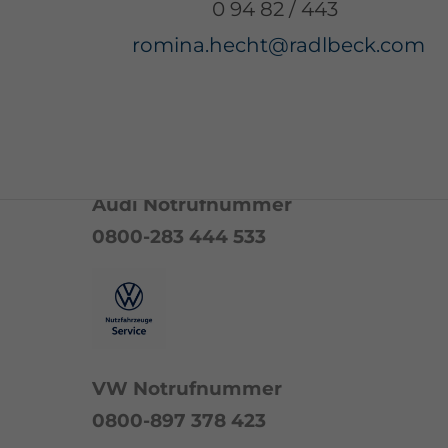
0 94 82 / 443
und Audi
romina.hecht@radlbeck.com
Audi Notrufnummer
0800-283 444 533
VW Notrufnummer
0800-897 378 423